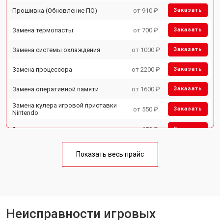
Прошивка (Обновление ПО)
от 910 ₽
Заказать
Замена термопасты
от 700 ₽
Заказать
Замена системы охлаждения
от 1000 ₽
Заказать
Замена процессора
от 2200 ₽
Заказать
Замена оперативной памяти
от 1600 ₽
Заказать
Замена кулера игровой приставки
от 550 ₽
Заказать
Nintendo
Замена аудиоразъема
от 650 ₽
Заказать
Замена HDD (замена жёсткого
от 300 ₽
Заказать
диска)
Показать весь прайс
Замена Ethernet порта
от 600 ₽
Заказать
Замена разъёмов (HDMI, DVI,
от 400 ₽
Заказать
Дисплей порта)
Замена модуля Wi-Fi
от 1100 ₽
Неисправности игровых
Заказать