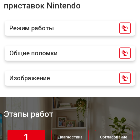
приставок Nintendo
Замена блока питания
от 1100 ₽
Заказать
Замена материнской платы
от 1100 ₽
Заказать
Режим работы
Ремонт Blu-Ray игровой приставки
от 750 ₽
Заказать
Nintendo
Общие поломки
Изображение
Этапы работ
1
Диагностика
Согласование