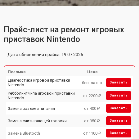
Прайс-лист на ремонт игровых
приставок Nintendo
Дата обновления прайса: 19.07.2026
Поломка
Цена
Диагностика игровой приставки
бесплатно
Заказать
Nintendo
Ребболинг чипа игровой приставки
от 2200 ₽
Заказать
Nintendo
Замена разъема питания
от 400 ₽
Заказать
Замена считывающей головки
от 950 ₽
Заказать
Замена Bluetooth
от 1100 ₽
Заказать